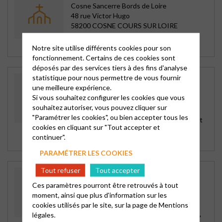
Cosne Sancerre Bords de Loire
48 rue Victor Hugo
58200 COSNE COURS SUR LOIRE
Tous les autres Dimanche, Noel et
Assemblée Générale en Mars
Notre site utilise différents cookies pour son
fonctionnement. Certains de ces cookies sont
déposés par des services tiers à des fins d'analyse
statistique pour nous permettre de vous fournir
TEMPLE DE CHATILLON S/ LOIRE
une meilleure expérience.
Cosne Sancerre Bords de Loire
Si vous souhaitez configurer les cookies que vous
26 rue Franche
souhaitez autoriser, vous pouvez cliquer sur
45360 CHATILLON SUR LOIRE
"Paramétrer les cookies", ou bien accepter tous les
Rameaux, Ascension, 1er Dimanche d’Août
cookies en cliquant sur "Tout accepter et
(Franco-Néerlandais), 2eme Dimanche
continuer".
d’Octobre
PARAMÉTRER LES COOKIES
Tout refuser
Tout accepter
TEMPLE DE SANCERRE
Cosne Sancerre Bords de Loire
Ces paramètres pourront être retrouvés à tout
rue basse des remparts
moment, ainsi que plus d'information sur les
18300 SANCERRE
cookies utilisés par le site, sur la page de
Mentions
Tous les 4eme Dimanche du mois, Pâques,
légales.