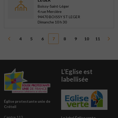
Boissy-Saint-Léger
4 rue Mercière
94470 BOISSY ST LEGER
Dimanche 10 h 30
4
5
6
7
8
9
10
11
L’Eglise est
labellisée
Église protestante unie de
Créteil
Centre 113
Le label Église verte