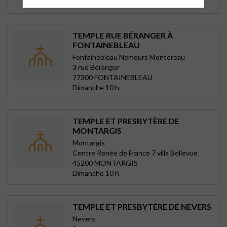
Pentecôte, Fête Paroissiale en Juin
TEMPLE RUE BÉRANGER À
FONTAINEBLEAU
Fontainebleau Nemours Montereau
3 rue Béranger
77300 FONTAINEBLEAU
Dimanche 10 h
TEMPLE ET PRESBYTÈRE DE
MONTARGIS
Montargis
Centre Renée de France 7 villa Bellevue
45200 MONTARGIS
Dimanche 10 h
TEMPLE ET PRESBYTÈRE DE NEVERS
Nevers