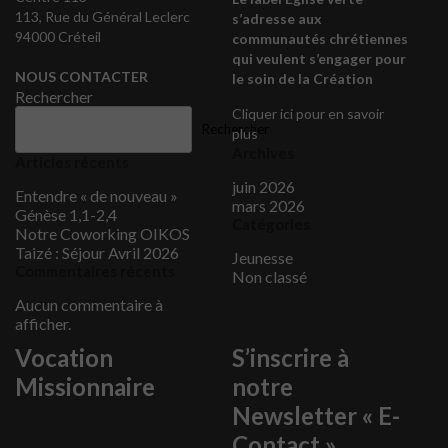
113, Rue du Général Leclerc
s’adresse aux
94000 Créteil
communautés chrétiennes
qui veulent s’engager pour
NOUS CONTACTER
le soin de la Création
Rechercher
Cliquer ici pour en savoir
Rechercher
plus
Archives
Articles récents
juin 2026
Entendre « de nouveau »
mars 2026
Génèse 1,1-2,4
Catégories
Notre Coworking OIKOS
Taizé : Séjour Avril 2026
Jeunesse
Commentaires récents
Non classé
Aucun commentaire à
afficher.
Vocation
S’inscrire à
Missionnaire
notre
Newsletter « E-
Contact »