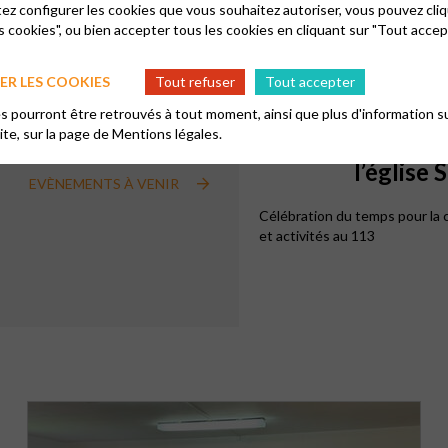
tez configurer les cookies que vous souhaitez autoriser, vous pouvez cliq
TAGÉ
s cookies", ou bien accepter tous les cookies en cliquant sur "Tout accep
R LES COOKIES
Tout refuser
Tout accepter
13
 pourront être retrouvés à tout moment, ainsi que plus d'information su
11h00
09
site, sur la page de
Mentions légales.
Célébrat
l’église
EVÈNEMENTS À VENIR
Célébration du temps pour la 
et activités au 113
113, Rue du Général Leclerc 94000 Créteil