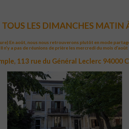
 TOUS LES DIMANCHES MATIN À
 En août, nous nous retrouverons plutôt en mode partage bi
Il n’y a pas de réunions de prière les mercredi du mois d’août
mple,
113 rue du Général Leclerc 94000 C