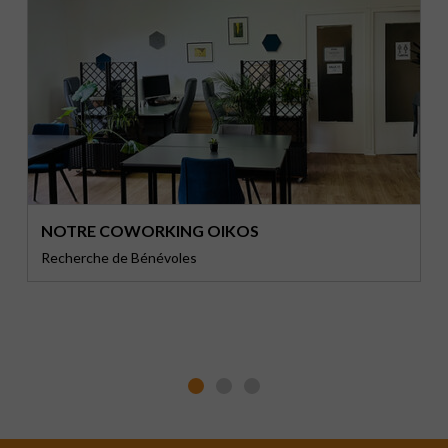
FÊTE DE FIN D’ANNÉE
28/06/2026
00h00
Ce sera notre dernier repas officiel de l'année scolaire,
l'occasion aussi de dire au-revoir à ceux qui déménageront
pendant l'été !