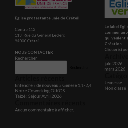
Église protestante unie de Créteil
Le label Égl
Centre 113
communauté
113, Rue du Général Leclerc
qui veulent 
94000 Créteil
Création
Cliquer ici po
NOUS CONTACTER
Archiv
Rechercher
juin 2026
Rechercher
mars 2026
Catégo
Articles récents
Jeunesse
Entendre « de nouveau » Génèse 1,1-2,4
Non classé
Notre Coworking OIKOS
Taizé : Séjour Avril 2026
Commentaires récents
Aucun commentaire à afficher.