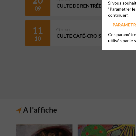
Si vous souhai
CULTE DE RENTRÉE ET REPAS PAR
09
"Paramétrer le
continuer".
PARAMÉTRE
11
10h00
Ces paramètres
CULTE CAFÉ-CROISSANT
10
utilisés par le 
A l'affiche
113 Rue du Général Leclerc 94000 Créteil