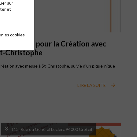
uer sur
ter et
r les cookies
ion Temps pour la Création avec
 St-Christophe
création avec messe à St-Christophe, suivie d'un pique-nique
LIRE LA SUITE
France