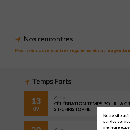
Nos rencontres
Pour voir nos rencontres régulières et notre agenda me
Temps Forts
13
11h00
CÉLÉBRATION TEMPS POUR LA CRÉ
09
ST-CHRISTOPHE
Notre site uti
par des servic
meilleure expé
20
10h30