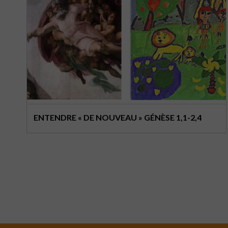
ATELIER PAR AMOUR DE LA TERRE
14/06/2026
14h00
n
Le but du projet Par Amour de la Terre est de nous aider à
faire face aux problèmes de dégradation de
l’environnement, en étant motivés par l’amour mais sans
nous laisser submerger. Imaginé par Linda MURGATROYD,
du Quaker Arts Network, ce projet est aujourd’hui
déployé au sein de l’EPUdF avec le soutien des missions
luthériennes norvégiennes (NMS). Un atelier Par Amour de
la Terre repose sur : un temps de réflexion sur notre