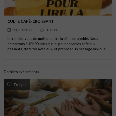
CULTE CAFÉ-CROISSANT
11/10/2026
10h00
Le rendez-vous du mois pour lire la bible ensemble. Nous
démarrons à 10h00 dans la rue, pour servir les café aux
passants, discuter avec eux, et proposer un passage biblique
sous forme de Kamishibai. Puis à 10h30, culte un peu
différent, à table, pour échanger et prier autour d'un passage
biblique, l'occasion d'inviter vos amis qui veulent découvrir la
Bible dans un contexte ouvert et bienveillant !
Derniers événements
En ligne