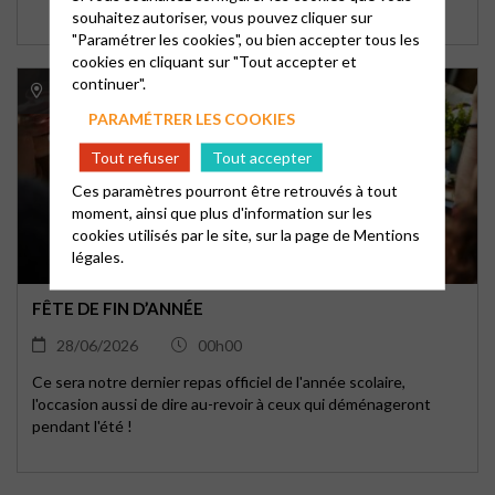
souhaitez autoriser, vous pouvez cliquer sur
"Paramétrer les cookies", ou bien accepter tous les
cookies en cliquant sur "Tout accepter et
continuer".
113, Rue du Général Leclerc 94000 Créteil
PARAMÉTRER LES COOKIES
Tout refuser
Tout accepter
Ces paramètres pourront être retrouvés à tout
moment, ainsi que plus d'information sur les
cookies utilisés par le site, sur la page de
Mentions
légales.
FÊTE DE FIN D’ANNÉE
28/06/2026
00h00
Ce sera notre dernier repas officiel de l'année scolaire,
l'occasion aussi de dire au-revoir à ceux qui déménageront
pendant l'été !