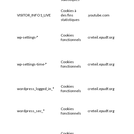
Cookies à
VISITOR_INFO1_LIVE
des fins
.youtube.com
6 mois
statistiques
Cookies
wp-settings-*
creteil.epudf.org
1 an
fonctionnels
Cookies
wp-settings-time-*
creteil.epudf.org
1 an
fonctionnels
Cookies
wordpress_logged_in_*
creteil.epudf.org
1 an
fonctionnels
Cookies
wordpress_sec_*
creteil.epudf.org
Session
fonctionnels
Cookies